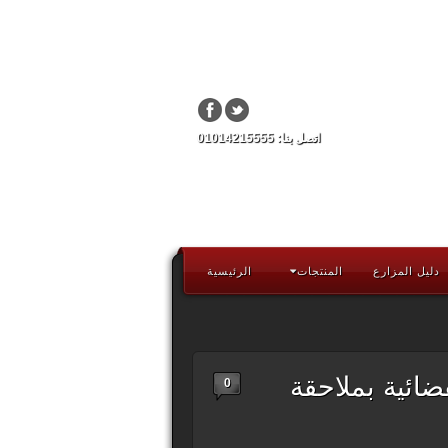
اتصل بنا: 01014215555
دليل المزارع
المنتجات
الرئيسية
قضائية بملاحقة
0