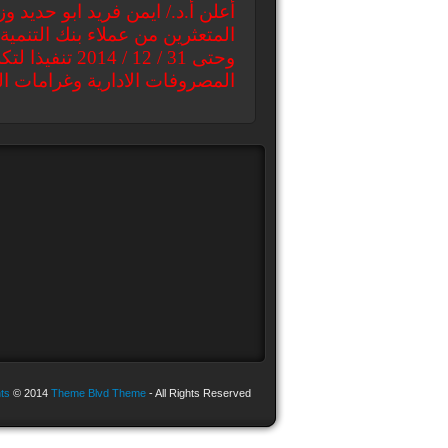
أعلن أ.د./ ايمن فريد ابو حديد و
المتعثرين من عملاء بنك التنمية
وحتى 31 / 12 / 2014
تنفيذا لت
المصروفات الادارية وغرامات ال
ts
© 2014
Theme Blvd Theme
- All Rights Reserved.