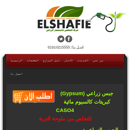
اتصل بنا: 01014215555
من نحن
الخدمات
الاخبار
دليل المزارع
المنتجات
الرئيسية
اتصل بنا
جبس زراعي (Gypsum)
كبريتات كالسيوم مائية
CASO4
للتخلص من ملوحة التربة
الجبس الزراعي: