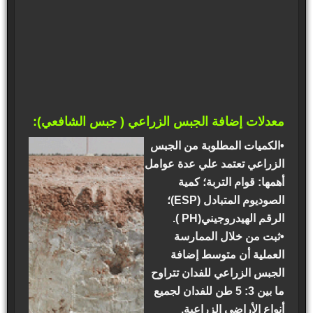
معدلات إضافة الجبس الزراعي ( جبس الشافعي):
•الكميات المطلوبة من الجبس
الزراعي تعتمد علي عدة عوامل
أهمها: قوام التربة؛ كمية
الصوديوم المتبادل (ESP)؛
الرقم الهيدروجيني(PH ).
•ثبت من خلال الممارسة
العملية أن متوسط إضافة
الجبس الزراعي للفدان تتراوح
ما بين 3: 5 طن للفدان لجميع
أنواع الأراضي الزراعية.