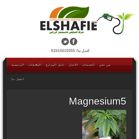
اتصل بنا: 01014215555
من نحن
الخدمات
الاخبار
دليل المزارع
المنتجات
الرئيسية
اتصل بنا
Magnesium5