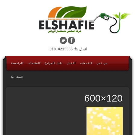
اتصل بنا: 01014215555
من نحن
الخدمات
الاخبار
دليل المزارع
المنتجات
الرئيسية
اتصل بنا
120×600