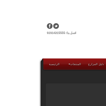
اتصل بنا: 01014215555
دليل المزارع
المنتجات
الرئيسية