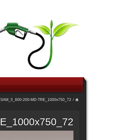
SAM_5_600-200-MD-TRE_1000x750_72
/
E_1000x750_72