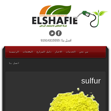
اتصل بنا: 01014215555
من نحن
الخدمات
الاخبار
دليل المزارع
المنتجات
الرئيسية
اتصل بنا
sulfur