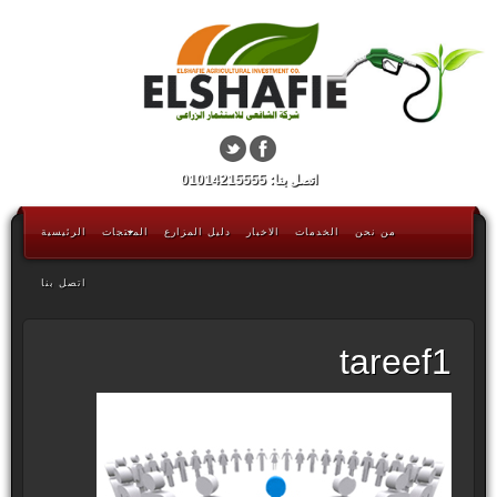
اتصل بنا: 01014215555
من نحن
الخدمات
الاخبار
دليل المزارع
المنتجات
الرئيسية
اتصل بنا
tareef1